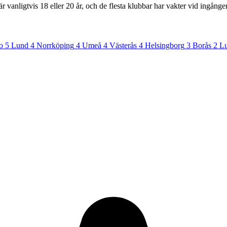
 vanligtvis 18 eller 20 år, och de flesta klubbar har vakter vid ingånge
o
5
Lund
4
Norrköping
4
Umeå
4
Västerås
4
Helsingborg
3
Borås
2
Lu