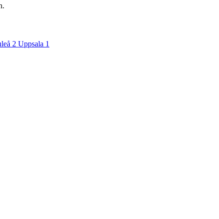
n.
leå
2
Uppsala
1