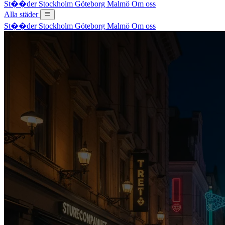
St��der
Stockholm
Göteborg
Malmö
Om oss
Alla städer
St��der
Stockholm
Göteborg
Malmö
Om oss