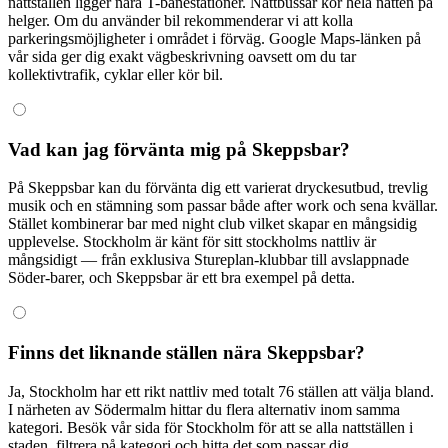
nattställen ligger nära T-banestationer. Nattbussar kör hela natten på
helger. Om du använder bil rekommenderar vi att kolla
parkeringsmöjligheter i området i förväg. Google Maps-länken på
vår sida ger dig exakt vägbeskrivning oavsett om du tar
kollektivtrafik, cyklar eller kör bil.
Vad kan jag förvänta mig på Skeppsbar?
På Skeppsbar kan du förvänta dig ett varierat dryckesutbud, trevlig
musik och en stämning som passar både after work och sena kvällar.
Stället kombinerar bar med night club vilket skapar en mångsidig
upplevelse. Stockholm är känt för sitt stockholms nattliv är
mångsidigt — från exklusiva Stureplan-klubbar till avslappnade
Söder-barer, och Skeppsbar är ett bra exempel på detta.
Finns det liknande ställen nära Skeppsbar?
Ja, Stockholm har ett rikt nattliv med totalt 76 ställen att välja bland.
I närheten av Södermalm hittar du flera alternativ inom samma
kategori. Besök vår sida för Stockholm för att se alla nattställen i
staden, filtrera på kategori och hitta det som passar dig.