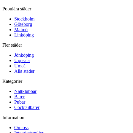
Populära städer
Stockholm
Göteborg
Malmö
Linköping
Fler städer
Jönköping
Uppsala
Umeå
Alla städer
Kategorier
Nattklubbar
Barer
Pubar
Cocktailbarer
Information
Om oss
Integritetspolicy