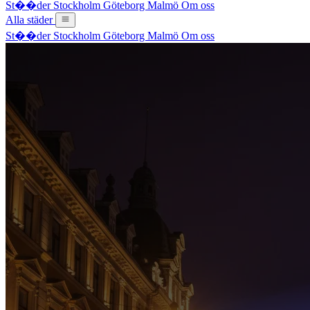
St��der
Stockholm
Göteborg
Malmö
Om oss
Alla städer
St��der
Stockholm
Göteborg
Malmö
Om oss