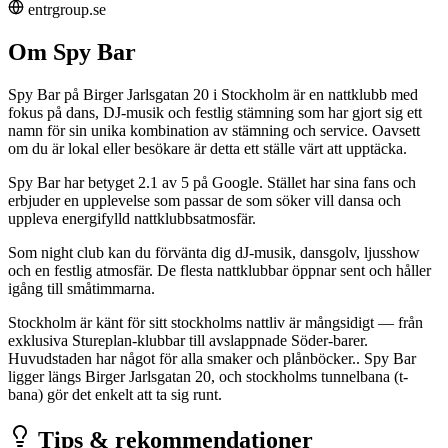
entrgroup.se
Om Spy Bar
Spy Bar på Birger Jarlsgatan 20 i Stockholm är en nattklubb med
fokus på dans, DJ-musik och festlig stämning som har gjort sig ett
namn för sin unika kombination av stämning och service. Oavsett
om du är lokal eller besökare är detta ett ställe värt att upptäcka.
Spy Bar har betyget 2.1 av 5 på Google. Stället har sina fans och
erbjuder en upplevelse som passar de som söker vill dansa och
uppleva energifylld nattklubbsatmosfär.
Som night club kan du förvänta dig dJ-musik, dansgolv, ljusshow
och en festlig atmosfär. De flesta nattklubbar öppnar sent och håller
igång till småtimmarna.
Stockholm är känt för sitt stockholms nattliv är mångsidigt — från
exklusiva Stureplan-klubbar till avslappnade Söder-barer.
Huvudstaden har något för alla smaker och plånböcker.. Spy Bar
ligger längs Birger Jarlsgatan 20, och stockholms tunnelbana (t-
bana) gör det enkelt att ta sig runt.
Tips & rekommendationer