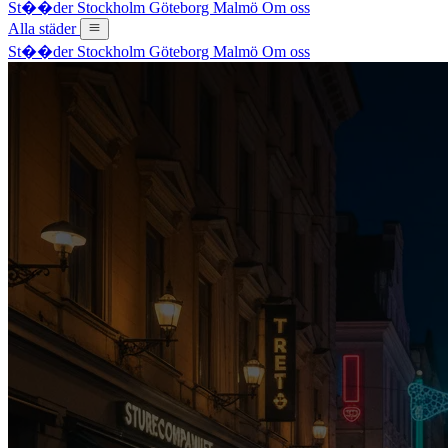
St��der
Stockholm
Göteborg
Malmö
Om oss
Alla städer
St��der
Stockholm
Göteborg
Malmö
Om oss