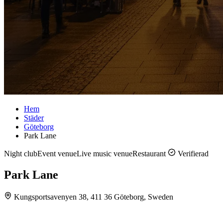
Hem
Städer
Göteborg
Park Lane
Night club
Event venue
Live music venue
Restaurant
Verifierad
Park Lane
Kungsportsavenyen 38, 411 36 Göteborg, Sweden