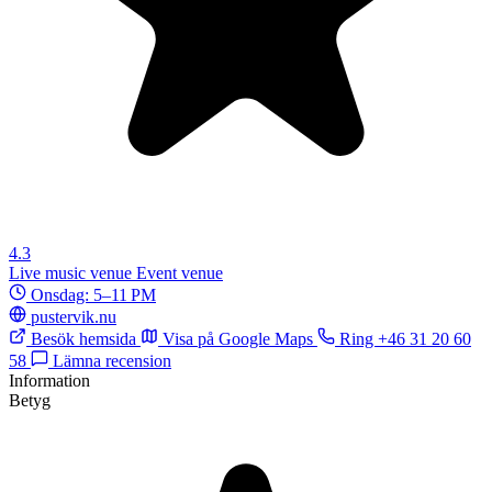
4.3
Live music venue
Event venue
Onsdag: 5–11 PM
pustervik.nu
Besök hemsida
Visa på Google Maps
Ring +46 31 20 60
58
Lämna recension
Information
Betyg