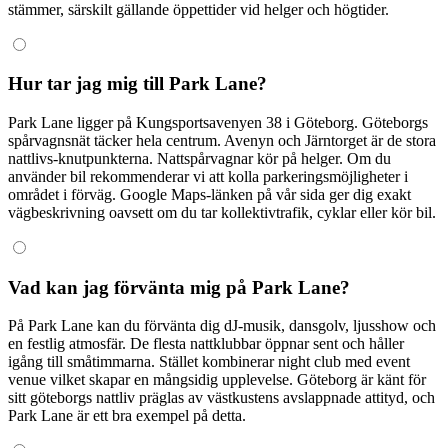
stämmer, särskilt gällande öppettider vid helger och högtider.
Hur tar jag mig till Park Lane?
Park Lane ligger på Kungsportsavenyen 38 i Göteborg. Göteborgs
spårvagnsnät täcker hela centrum. Avenyn och Järntorget är de stora
nattlivs-knutpunkterna. Nattspårvagnar kör på helger. Om du
använder bil rekommenderar vi att kolla parkeringsmöjligheter i
området i förväg. Google Maps-länken på vår sida ger dig exakt
vägbeskrivning oavsett om du tar kollektivtrafik, cyklar eller kör bil.
Vad kan jag förvänta mig på Park Lane?
På Park Lane kan du förvänta dig dJ-musik, dansgolv, ljusshow och
en festlig atmosfär. De flesta nattklubbar öppnar sent och håller
igång till småtimmarna. Stället kombinerar night club med event
venue vilket skapar en mångsidig upplevelse. Göteborg är känt för
sitt göteborgs nattliv präglas av västkustens avslappnade attityd, och
Park Lane är ett bra exempel på detta.