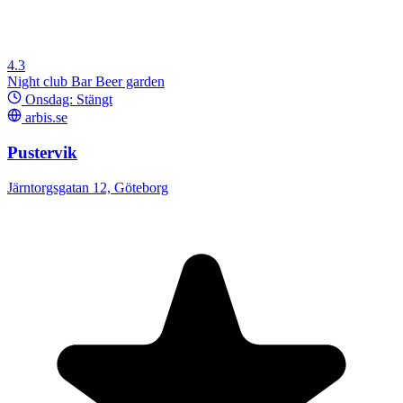
4.3
Night club
Bar
Beer garden
Onsdag: Stängt
arbis.se
Pustervik
Järntorgsgatan 12, Göteborg