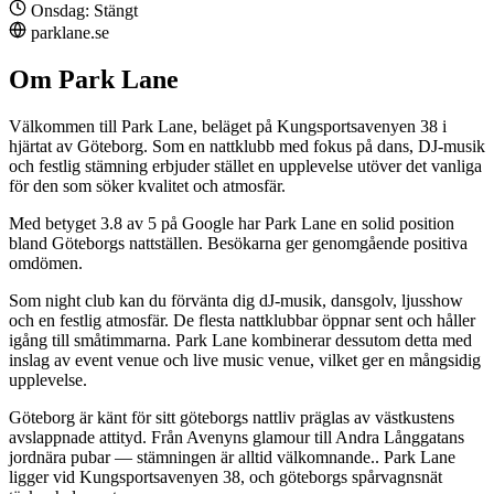
Onsdag: Stängt
parklane.se
Om Park Lane
Välkommen till Park Lane, beläget på Kungsportsavenyen 38 i
hjärtat av Göteborg. Som en nattklubb med fokus på dans, DJ-musik
och festlig stämning erbjuder stället en upplevelse utöver det vanliga
för den som söker kvalitet och atmosfär.
Med betyget 3.8 av 5 på Google har Park Lane en solid position
bland Göteborgs nattställen. Besökarna ger genomgående positiva
omdömen.
Som night club kan du förvänta dig dJ-musik, dansgolv, ljusshow
och en festlig atmosfär. De flesta nattklubbar öppnar sent och håller
igång till småtimmarna. Park Lane kombinerar dessutom detta med
inslag av event venue och live music venue, vilket ger en mångsidig
upplevelse.
Göteborg är känt för sitt göteborgs nattliv präglas av västkustens
avslappnade attityd. Från Avenyns glamour till Andra Långgatans
jordnära pubar — stämningen är alltid välkomnande.. Park Lane
ligger vid Kungsportsavenyen 38, och göteborgs spårvagnsnät