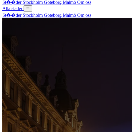
St��der
Stockholm
Göteborg
Malmö
Om oss
Alla städer
St��der
Stockholm
Göteborg
Malmö
Om oss