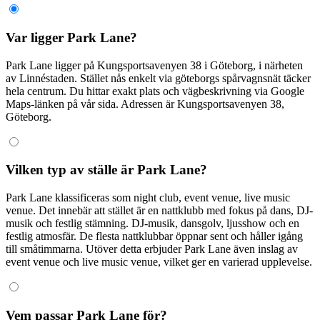
Var ligger Park Lane?
Park Lane ligger på Kungsportsavenyen 38 i Göteborg, i närheten
av Linnéstaden. Stället nås enkelt via göteborgs spårvagnsnät täcker
hela centrum. Du hittar exakt plats och vägbeskrivning via Google
Maps-länken på vår sida. Adressen är Kungsportsavenyen 38,
Göteborg.
Vilken typ av ställe är Park Lane?
Park Lane klassificeras som night club, event venue, live music
venue. Det innebär att stället är en nattklubb med fokus på dans, DJ-
musik och festlig stämning. DJ-musik, dansgolv, ljusshow och en
festlig atmosfär. De flesta nattklubbar öppnar sent och håller igång
till småtimmarna. Utöver detta erbjuder Park Lane även inslag av
event venue och live music venue, vilket ger en varierad upplevelse.
Vem passar Park Lane för?