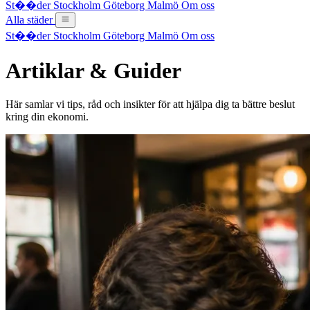
St��der
Stockholm
Göteborg
Malmö
Om oss
Alla städer
St��der
Stockholm
Göteborg
Malmö
Om oss
Artiklar & Guider
Här samlar vi tips, råd och insikter för att hjälpa dig ta bättre beslut
kring din ekonomi.