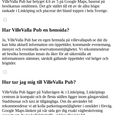
VilleValla Pub har betyget 4.6 av 5 på Google Maps, baserat på
besökarnas omdömen. Det gör stället till ett av de allra högst
rankade i Linköping och placerar det bland toppen i hela Sverige.
Har VilleValla Pub en hemsida?
Ja, VilleValla Pub har en egen hemsida på villevallapub.se där du
kan hitta aktuell information om öppettider, kommande evenemang,
menyer och eventuella reservationsmöjligheter. Vi rekommenderar
att besöka hemsidan innan du åker för att säkerställa att
informationen stämmer, särskilt gällande öppettider vid helger och
högtider.
Hur tar jag mig till VilleValla Pub?
VilleValla Pub ligger på Vallavägen 4c i Linköping. Linköpings
centrum är kompakt och de flesta ställen ligger inom gångavstånd.
Stadsbussar och taxi är tillgängliga. Om du använder bil
rekommenderar vi att kolla parkeringsmöjligheter i området i förväg.
Google Maps-länken på vår sida ger dig exakt vägbeskrivning