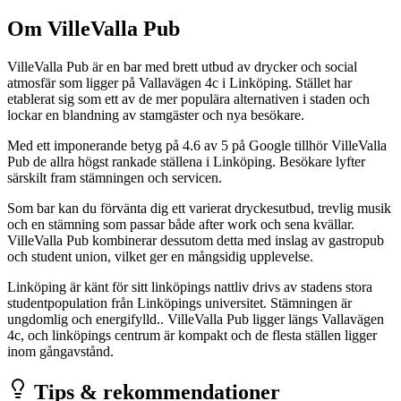
Om VilleValla Pub
VilleValla Pub är en bar med brett utbud av drycker och social
atmosfär som ligger på Vallavägen 4c i Linköping. Stället har
etablerat sig som ett av de mer populära alternativen i staden och
lockar en blandning av stamgäster och nya besökare.
Med ett imponerande betyg på 4.6 av 5 på Google tillhör VilleValla
Pub de allra högst rankade ställena i Linköping. Besökare lyfter
särskilt fram stämningen och servicen.
Som bar kan du förvänta dig ett varierat dryckesutbud, trevlig musik
och en stämning som passar både after work och sena kvällar.
VilleValla Pub kombinerar dessutom detta med inslag av gastropub
och student union, vilket ger en mångsidig upplevelse.
Linköping är känt för sitt linköpings nattliv drivs av stadens stora
studentpopulation från Linköpings universitet. Stämningen är
ungdomlig och energifylld.. VilleValla Pub ligger längs Vallavägen
4c, och linköpings centrum är kompakt och de flesta ställen ligger
inom gångavstånd.
Tips & rekommendationer