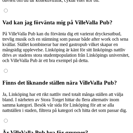
oavsett om du tar kollektivtrafik, cyklar eller kör bil.
Vad kan jag förvänta mig på VilleValla Pub?
På VilleValla Pub kan du förvänta dig ett varierat dryckesutbud,
trevlig musik och en stämning som passar både after work och sena
kvällar. Stället kombinerar bar med gastropub vilket skapar en
mångsidig upplevelse. Linköping är känt för sitt linköpings nattliv
drivs av stadens stora studentpopulation från Linköpings universitet,
och VilleValla Pub är ett bra exempel på detta.
Finns det liknande ställen nära VilleValla Pub?
Ja, Linköping har ett rikt nattliv med totalt många ställen att välja
bland. I närheten av Stora Torget hittar du flera alternativ inom
samma kategori. Besök vår sida för Linköping för att se alla
nattställen i staden, filtrera på kategori och hitta det som passar dig.
Är VilleValla Pub bra för grupper?