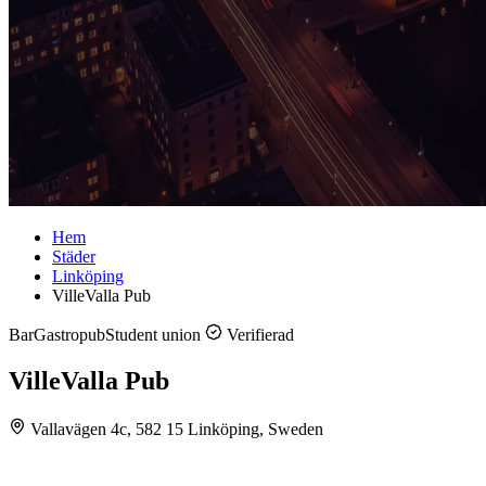
Hem
Städer
Linköping
VilleValla Pub
Bar
Gastropub
Student union
Verifierad
VilleValla Pub
Vallavägen 4c, 582 15 Linköping, Sweden