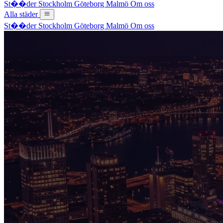
St��der
Stockholm
Göteborg
Malmö
Om oss
Alla städer
St��der
Stockholm
Göteborg
Malmö
Om oss