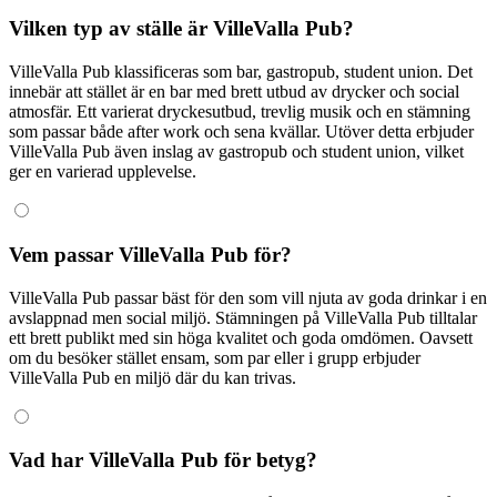
Vilken typ av ställe är VilleValla Pub?
VilleValla Pub klassificeras som bar, gastropub, student union. Det
innebär att stället är en bar med brett utbud av drycker och social
atmosfär. Ett varierat dryckesutbud, trevlig musik och en stämning
som passar både after work och sena kvällar. Utöver detta erbjuder
VilleValla Pub även inslag av gastropub och student union, vilket
ger en varierad upplevelse.
Vem passar VilleValla Pub för?
VilleValla Pub passar bäst för den som vill njuta av goda drinkar i en
avslappnad men social miljö. Stämningen på VilleValla Pub tilltalar
ett brett publikt med sin höga kvalitet och goda omdömen. Oavsett
om du besöker stället ensam, som par eller i grupp erbjuder
VilleValla Pub en miljö där du kan trivas.
Vad har VilleValla Pub för betyg?