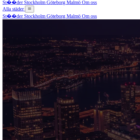
St��der
Stockholm
Göteborg
Malmö
Om oss
Alla städer
St��der
Stockholm
Göteborg
Malmö
Om oss