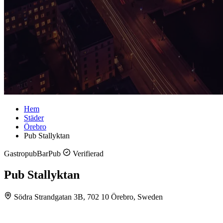
Hem
Städer
Örebro
Pub Stallyktan
Gastropub
Bar
Pub
Verifierad
Pub Stallyktan
Södra Strandgatan 3B, 702 10 Örebro, Sweden