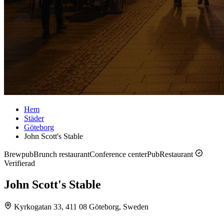
Hem
Städer
Göteborg
John Scott's Stable
Brewpub
Brunch restaurant
Conference center
Pub
Restaurant
Verifierad
John Scott's Stable
Kyrkogatan 33, 411 08 Göteborg, Sweden