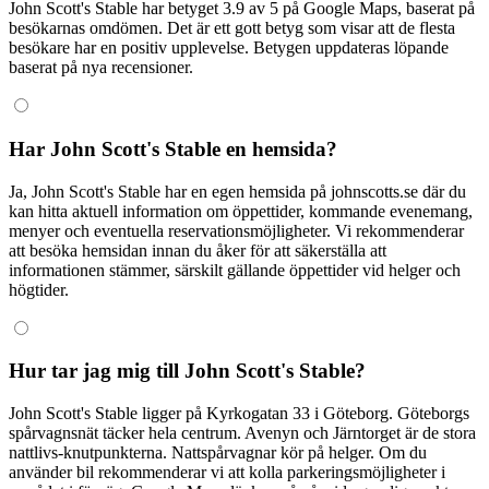
John Scott's Stable har betyget 3.9 av 5 på Google Maps, baserat på
besökarnas omdömen. Det är ett gott betyg som visar att de flesta
besökare har en positiv upplevelse. Betygen uppdateras löpande
baserat på nya recensioner.
Har John Scott's Stable en hemsida?
Ja, John Scott's Stable har en egen hemsida på johnscotts.se där du
kan hitta aktuell information om öppettider, kommande evenemang,
menyer och eventuella reservationsmöjligheter. Vi rekommenderar
att besöka hemsidan innan du åker för att säkerställa att
informationen stämmer, särskilt gällande öppettider vid helger och
högtider.
Hur tar jag mig till John Scott's Stable?
John Scott's Stable ligger på Kyrkogatan 33 i Göteborg. Göteborgs
spårvagnsnät täcker hela centrum. Avenyn och Järntorget är de stora
nattlivs-knutpunkterna. Nattspårvagnar kör på helger. Om du
använder bil rekommenderar vi att kolla parkeringsmöjligheter i