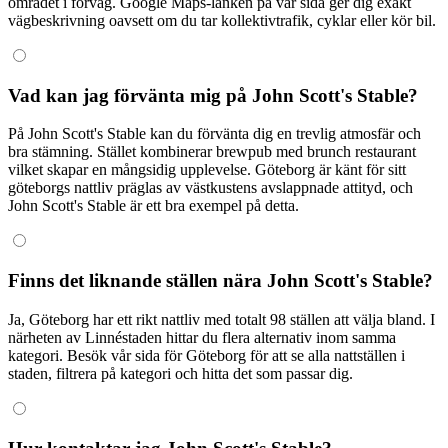
området i förväg. Google Maps-länken på vår sida ger dig exakt
vägbeskrivning oavsett om du tar kollektivtrafik, cyklar eller kör bil.
Vad kan jag förvänta mig på John Scott's Stable?
På John Scott's Stable kan du förvänta dig en trevlig atmosfär och
bra stämning. Stället kombinerar brewpub med brunch restaurant
vilket skapar en mångsidig upplevelse. Göteborg är känt för sitt
göteborgs nattliv präglas av västkustens avslappnade attityd, och
John Scott's Stable är ett bra exempel på detta.
Finns det liknande ställen nära John Scott's Stable?
Ja, Göteborg har ett rikt nattliv med totalt 98 ställen att välja bland. I
närheten av Linnéstaden hittar du flera alternativ inom samma
kategori. Besök vår sida för Göteborg för att se alla nattställen i
staden, filtrera på kategori och hitta det som passar dig.