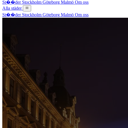
St��der
Stockholm
Göteborg
Malmö
Om oss
Alla städer
St��der
Stockholm
Göteborg
Malmö
Om oss