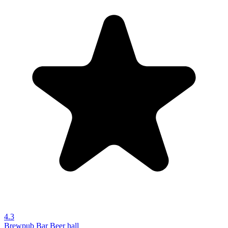
4.3
Brewpub
Bar
Beer hall