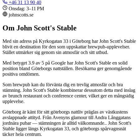
+46 31 13 90 40
Onsdag: 3–11 PM
johnscotts.se
Om John Scott's Stable
Med sin adress på Kyrkogatan 33 i Göteborg har John Scott's Stable
blivit en destination för den som uppskattar brewpub-upplevelser.
Stället utmärker sig genom sin atmosfär och sitt utbud.
Med betyget 3.9 av 5 på Google har John Scott's Stable en solid
position bland Göteborgs nattställen. Besökarna ger genomgående
positiva omdömen.
Som brewpub kan du förvänta dig en trevlig atmosfär och bra
stämning. John Scott's Stable kombinerar dessutom detta med inslag
av brunch restaurant och conference center, vilket ger en mångsidig
upplevelse.
Göteborg är känt för sitt göteborgs nattliv präglas av västkustens
avslappnade attityd. Från Avenyns glamour till Andra Långgatans
jordnära pubar — stämningen är alltid välkomnande.. John Scott's
Stable ligger längs Kyrkogatan 33, och göteborgs spårvagnsnät
täcker hela centrum.