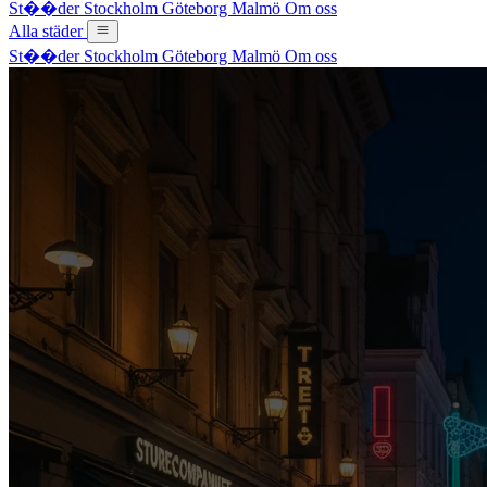
St��der
Stockholm
Göteborg
Malmö
Om oss
Alla städer
St��der
Stockholm
Göteborg
Malmö
Om oss