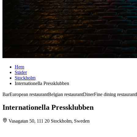
Hem
Städer
Stockholm
Internationella Pressklubben
Bar
European restaurant
Belgian restaurant
Diner
Fine dining restaurant
Internationella Pressklubben
Vasagatan 50, 111 20 Stockholm, Sweden