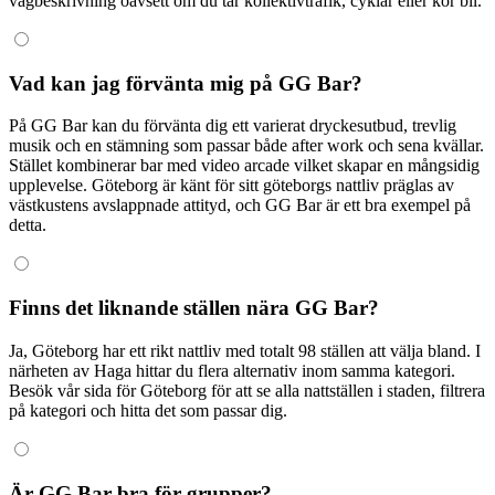
vägbeskrivning oavsett om du tar kollektivtrafik, cyklar eller kör bil.
Vad kan jag förvänta mig på GG Bar?
På GG Bar kan du förvänta dig ett varierat dryckesutbud, trevlig
musik och en stämning som passar både after work och sena kvällar.
Stället kombinerar bar med video arcade vilket skapar en mångsidig
upplevelse. Göteborg är känt för sitt göteborgs nattliv präglas av
västkustens avslappnade attityd, och GG Bar är ett bra exempel på
detta.
Finns det liknande ställen nära GG Bar?
Ja, Göteborg har ett rikt nattliv med totalt 98 ställen att välja bland. I
närheten av Haga hittar du flera alternativ inom samma kategori.
Besök vår sida för Göteborg för att se alla nattställen i staden, filtrera
på kategori och hitta det som passar dig.
Är GG Bar bra för grupper?