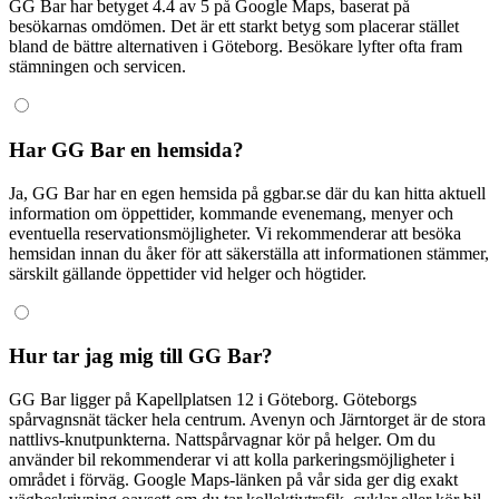
GG Bar har betyget 4.4 av 5 på Google Maps, baserat på
besökarnas omdömen. Det är ett starkt betyg som placerar stället
bland de bättre alternativen i Göteborg. Besökare lyfter ofta fram
stämningen och servicen.
Har GG Bar en hemsida?
Ja, GG Bar har en egen hemsida på ggbar.se där du kan hitta aktuell
information om öppettider, kommande evenemang, menyer och
eventuella reservationsmöjligheter. Vi rekommenderar att besöka
hemsidan innan du åker för att säkerställa att informationen stämmer,
särskilt gällande öppettider vid helger och högtider.
Hur tar jag mig till GG Bar?
GG Bar ligger på Kapellplatsen 12 i Göteborg. Göteborgs
spårvagnsnät täcker hela centrum. Avenyn och Järntorget är de stora
nattlivs-knutpunkterna. Nattspårvagnar kör på helger. Om du
använder bil rekommenderar vi att kolla parkeringsmöjligheter i
området i förväg. Google Maps-länken på vår sida ger dig exakt