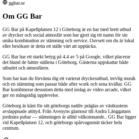
ggbar.se
Om GG Bar
GG Bar på Kapellplatsen 12 i Göteborg är en bar med brett utbud
av drycker och social atmosfär som har gjort sig ett namn för sin
unika kombination av stämning och service. Oavsett om du är lokal
eller besökare är detta ett ställe värt att upptäcka.
GG Bar har ett starkt betyg på 4.4 av 5 på Google, vilket placerar
det bland de bättre ställena i Göteborg. Gästerna uppskattar både
utbudet och atmosfären.
Som bar kan du förvänta dig ett varierat dryckesutbud, trevlig musik
och en stämning som passar både after work och sena kvällar. GG
Bar kombinerar dessutom detta med inslag av video arcade, vilket
ger en mångsidig upplevelse.
Göteborg är känt för sitt göteborgs nattliv präglas av västkustens
avslappnade attityd. Från Avenyns glamour till Andra Långgatans
jordnära pubar — stämningen är alltid välkomnande.. GG Bar ligger
vid Kapellplatsen 12, och göteborgs spårvagnsnät täcker hela
centrum.