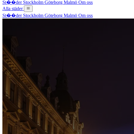
St��der
Stockholm
Göteborg
Malmö
Om oss
Alla städer
St��der
Stockholm
Göteborg
Malmö
Om oss