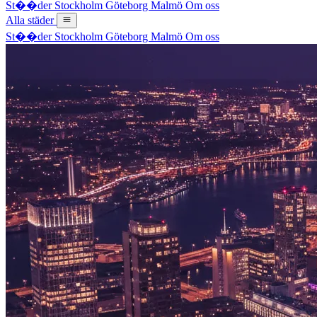
St��der
Stockholm
Göteborg
Malmö
Om oss
Alla städer
St��der
Stockholm
Göteborg
Malmö
Om oss