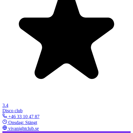
3.4
Disco club
+46 33 10 47 87
Onsdag: Stängt
vivanightclub.se