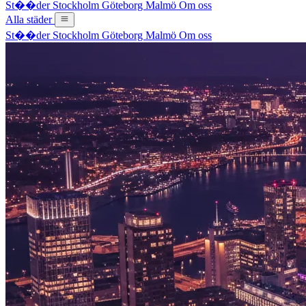
St��der
Stockholm
Göteborg
Malmö
Om oss
Alla städer
St��der
Stockholm
Göteborg
Malmö
Om oss