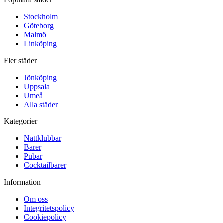
Stockholm
Göteborg
Malmö
Linköping
Fler städer
Jönköping
Uppsala
Umeå
Alla städer
Kategorier
Nattklubbar
Barer
Pubar
Cocktailbarer
Information
Om oss
Integritetspolicy
Cookiepolicy