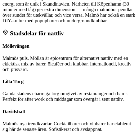
energi som är unik i Skandinavien. Närheten till Köpenhamn (30
minuter med tåg) ger extra dimension — många malmöbor pendlar
över sundet för utekvällar, och vice versa. Malmö har också en stark
DIY-kultur med popupbarer och undergroundklubbar.
Stadsdelar för nattliv
Möllevången
Malmös puls. Möllan är epicentrum för alternativt nattliv med en
eklektisk mix av barer, ölcaféer och klubbar. Internationell, kreativ
och prisvärd.
Lilla Torg
Gamla stadens charmiga torg omgivet av restauranger och barer.
Perfekt för after work och middagar som övergår i sent nattliv.
Davidshall
Malmös nya trendkvartar. Cocktailbarer och vinbarer har etablerat
sig här de senaste åren. Sofistikerat och avslappnat.